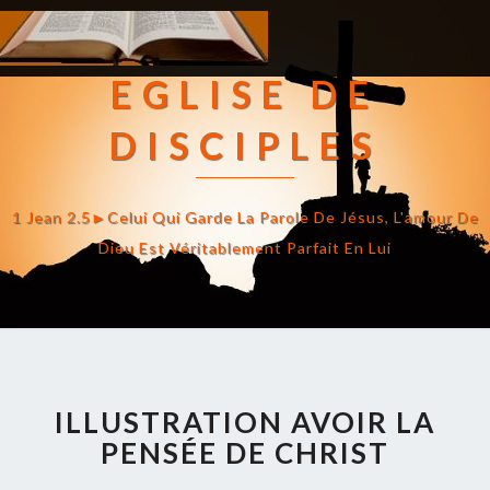
EGLISE DE
DISCIPLES
1 Jean 2.5►celui Qui Garde La Parole De Jésus, L'amour De
Dieu Est Véritablement Parfait En Lui
ILLUSTRATION AVOIR LA
PENSÉE DE CHRIST