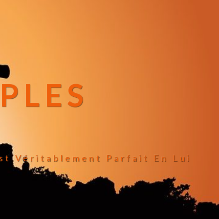
IPLES
st Véritablement Parfait En Lui