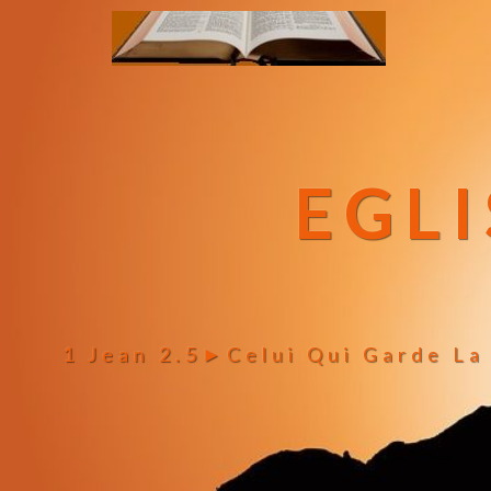
EGLI
1 Jean 2.5►celui Qui Garde La 