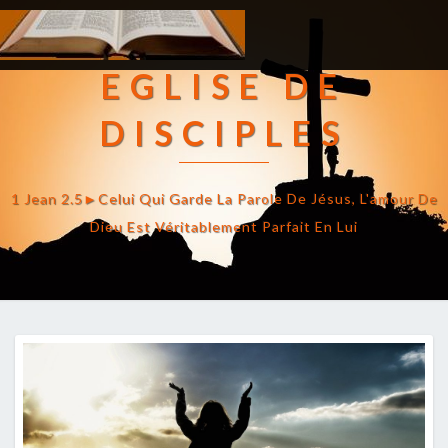
EGLISE DE
DISCIPLES
1 Jean 2.5►celui Qui Garde La Parole De Jésus, L'amour De
Dieu Est Véritablement Parfait En Lui