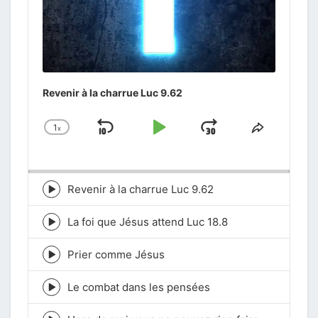
Revenir à la charrue Luc 9.62
1
x
Skip
Play
Jump
Change
Share
Playback
This
Backward
Pause
Forward
Rate
Episode
Revenir à la charrue Luc 9.62
Episode
play
icon
La foi que Jésus attend Luc 18.8
Episode
play
icon
Prier comme Jésus
Episode
play
icon
Le combat dans les pensées
Episode
play