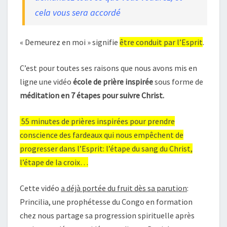
cela vous sera accordé
« Demeurez en moi » signifie
être conduit par l’Esprit
.
C’est pour toutes ses raisons que nous avons mis en
ligne une vidéo
école de prière inspirée
sous forme de
méditation en 7 étapes pour suivre Christ.
55 minutes de prières inspirées pour prendre
conscience des fardeaux qui nous empêchent de
progresser dans l’Esprit: l’étape du sang du Christ,
l’étape de la croix…
Cette vidéo
a déjà portée du fruit dès sa parution
:
Princilia, une prophétesse du Congo en formation
chez nous partage sa progression spirituelle après