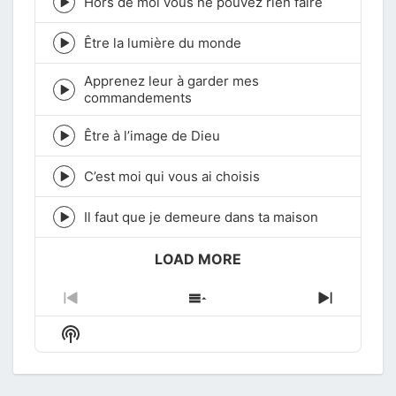
icon
Hors de moi vous ne pouvez rien faire
Episode
play
icon
Être la lumière du monde
Episode
play
Apprenez leur à garder mes
icon
Episode
commandements
play
icon
Être à l’image de Dieu
Episode
play
icon
C’est moi qui vous ai choisis
Episode
play
icon
Il faut que je demeure dans ta maison
Episode
play
icon
LOAD MORE
Previous
Show
Next
Episode
Episodes
Episode
Show
List
Podcast
Information