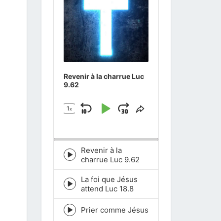
Revenir à la charrue Luc
9.62
1
x
Skip
Play
Jump
Change
Share
Playback
This
Backward
Pause
Forward
Rate
Episode
Revenir à la
Episode
charrue Luc 9.62
play
icon
La foi que Jésus
Episode
attend Luc 18.8
play
icon
Prier comme Jésus
Episode