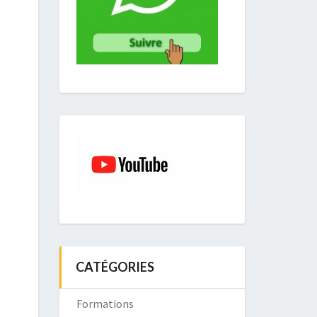
maison
play
icon
LOAD MORE
CATÉGORIES
Formations