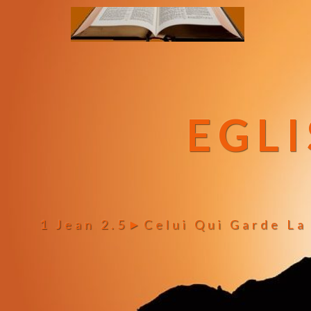
EGLI
1 Jean 2.5►celui Qui Garde La 