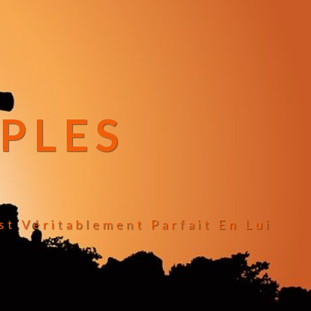
IPLES
st Véritablement Parfait En Lui