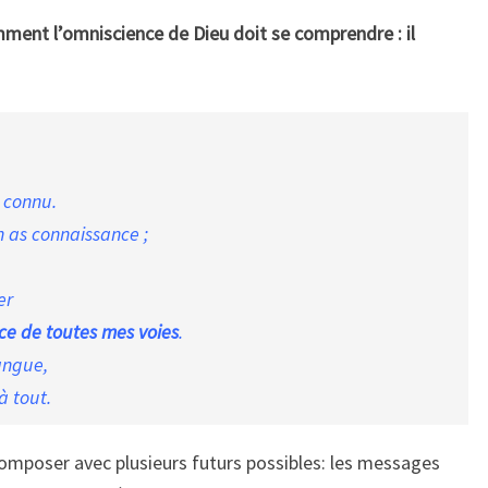
ment l’omniscience de Dieu doit se comprendre : il
s connu.
n as connaissance ;
,
er
ce de toutes mes voies
.
angue,
jà tout.
composer avec plusieurs futurs possibles: les messages