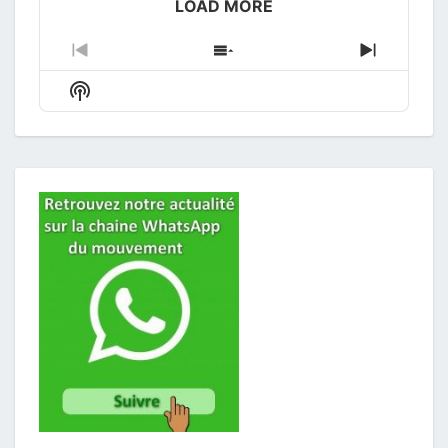
icon
LOAD MORE
Previous
Show
Next
Episode
Episodes
Episode
Show
List
Podcast
Information