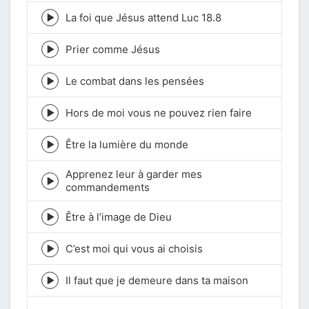
play
icon
La foi que Jésus attend Luc 18.8
Episode
play
icon
Prier comme Jésus
Episode
play
icon
Le combat dans les pensées
Episode
play
icon
Hors de moi vous ne pouvez rien faire
Episode
play
icon
Être la lumière du monde
Episode
play
Apprenez leur à garder mes
icon
Episode
commandements
play
icon
Être à l’image de Dieu
Episode
play
icon
C’est moi qui vous ai choisis
Episode
play
icon
Il faut que je demeure dans ta maison
Episode
play