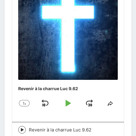
Revenir à la charrue Luc 9.62
1
x
Skip
Play
Jump
Change
Share
Playback
This
Backward
Pause
Forward
Rate
Episode
Revenir à la charrue Luc 9.62
Episode