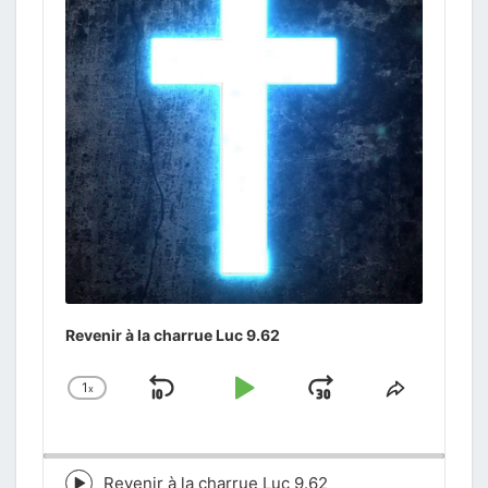
Revenir à la charrue Luc 9.62
1
x
Skip
Play
Jump
Change
Share
Playback
This
Backward
Pause
Forward
Rate
Episode
Revenir à la charrue Luc 9.62