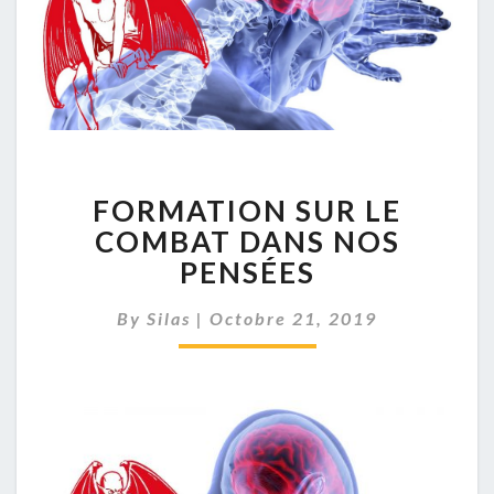
FORMATION
FORMATION SUR LE
SUR
LE
COMBAT DANS NOS
COMBAT
PENSÉES
DANS
NOS
By
Silas
|
Octobre 21, 2019
PENSÉES