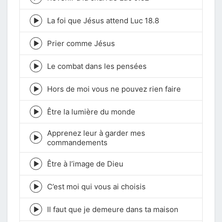
Episode
play
icon
La foi que Jésus attend Luc 18.8
Episode
play
icon
Prier comme Jésus
Episode
play
icon
Le combat dans les pensées
Episode
play
icon
Hors de moi vous ne pouvez rien faire
Episode
play
icon
Être la lumière du monde
Episode
play
Apprenez leur à garder mes
icon
Episode
commandements
play
icon
Être à l’image de Dieu
Episode
play
icon
C’est moi qui vous ai choisis
Episode
play
icon
Il faut que je demeure dans ta maison
Episode