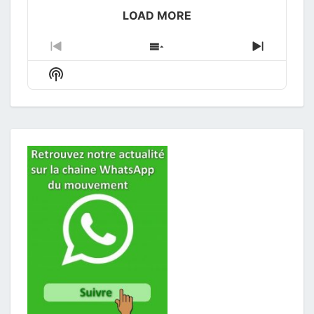
play
icon
LOAD MORE
Previous
Show
Next
Episode
Episodes
Episode
Show
List
Podcast
Information