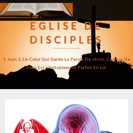
EGLISE DE
DISCIPLES
1 Jean 2.5►celui Qui Garde La Parole De Jésus, L'amour De
Dieu Est Véritablement Parfait En Lui