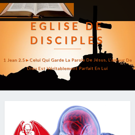
EGLISE DE
DISCIPLES
1 Jean 2.5►celui Qui Garde La Parole De Jésus, L'amour De
Dieu Est Véritablement Parfait En Lui