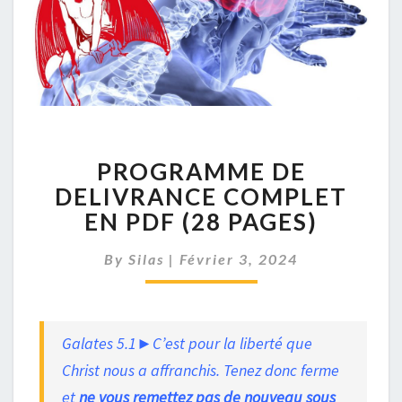
PROGRAMME
PROGRAMME DE
DE
DELIVRANCE
DELIVRANCE COMPLET
COMPLET
EN PDF (28 PAGES)
EN
PDF
By
Silas
|
Février 3, 2024
(28
PAGES)
Galates 5.1►C’est pour la liberté que
Christ nous a affranchis. Tenez donc ferme
et
ne vous remettez pas de nouveau sous