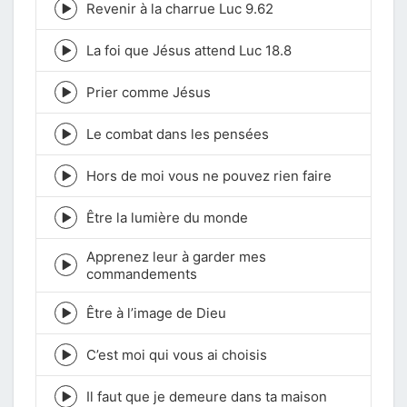
Revenir à la charrue Luc 9.62
Episode
play
icon
La foi que Jésus attend Luc 18.8
Episode
play
icon
Prier comme Jésus
Episode
play
icon
Le combat dans les pensées
Episode
play
icon
Hors de moi vous ne pouvez rien faire
Episode
play
icon
Être la lumière du monde
Episode
play
Apprenez leur à garder mes
icon
Episode
commandements
play
icon
Être à l’image de Dieu
Episode
play
icon
C’est moi qui vous ai choisis
Episode
play
icon
Il faut que je demeure dans ta maison
Episode