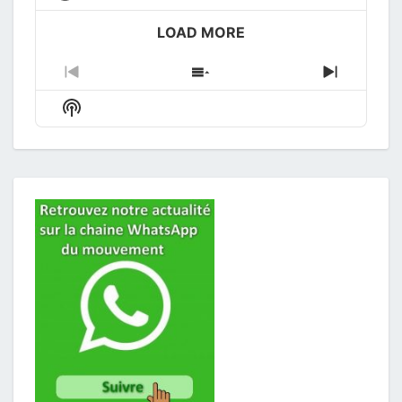
play
icon
LOAD MORE
Previous
Show
Next
Episode
Episodes
Episode
Show
List
Podcast
Information