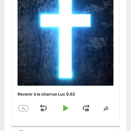
Revenir à la charrue Luc 9.62
1
x
Skip
Play
Jump
Change
Share
Playback
This
Backward
Pause
Forward
Rate
Episode